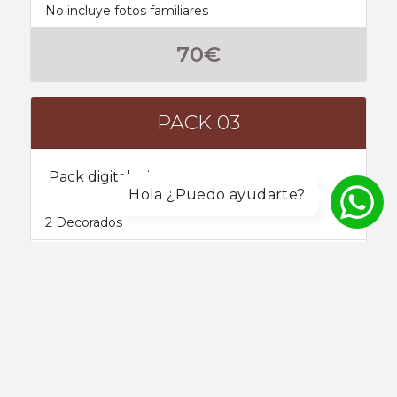
No incluye fotos familiares
70€
PACK 03
Pack digital e impreso.
Hola ¿Puedo ayudarte?
2 Decorados
5 Fotografias digitales editadas a elegir de una
galería online privada
5 Tarjetas de navidad tamaño 10x15cm
01 Regalo sorpresa personalizado
Sesión de fotos de aproximadamennte 40
minutos (siempre teniendo en cuenta las